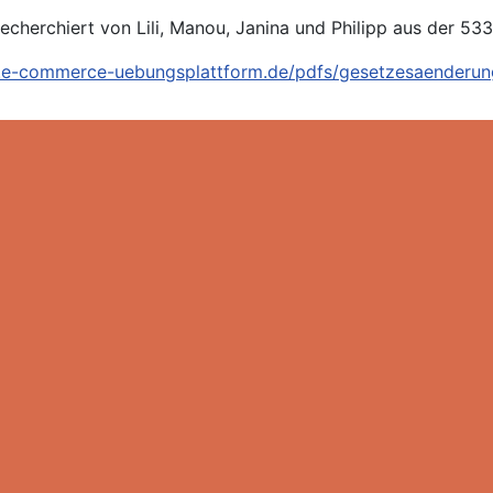
echerchiert von Lili, Manou, Janina und Philipp aus der 53
.e-commerce-uebungsplattform.de/pdfs/gesetzesaenderu